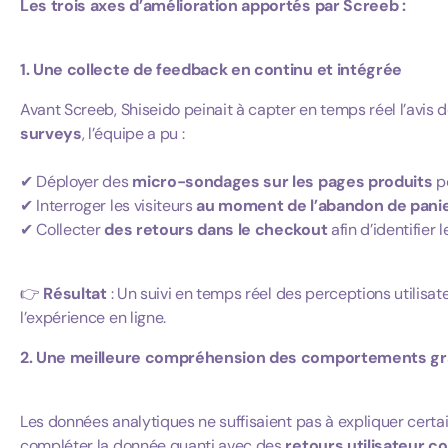
Les trois axes d’amélioration apportés par Screeb :
1. Une collecte de feedback en continu et intégrée
Avant Screeb, Shiseido peinait à capter en temps réel l’avis de
surveys
, l’équipe a pu :
✔ Déployer des
micro-sondages sur les pages produits
po
✔ Interroger les visiteurs
au moment de l’abandon de pani
✔ Collecter
des retours dans le checkout
afin d’identifier l
👉
Résultat
: Un suivi en temps réel des perceptions utilisa
l’expérience en ligne.
2. Une meilleure compréhension des comportements grâc
Les données analytiques ne suffisaient pas à expliquer cert
compléter la donnée quanti avec des
retours utilisateur c