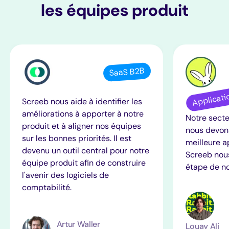
les équipes produit
SaaS B2B
Applicati
Screeb nous aide à identifier les
améliorations à apporter à notre
Notre secte
produit et à aligner nos équipes
nous devons
sur les bonnes priorités. Il est
meilleure a
devenu un outil central pour notre
Screeb nou
équipe produit afin de construire
étape de no
l'avenir des logiciels de
comptabilité.
Artur Waller
Louay Ali