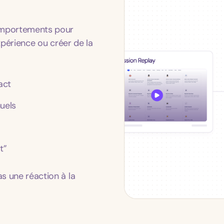
 comportements pour
expérience ou créer de la
act
uels
t”
as une réaction à la