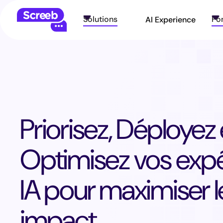
Solutions
Solutions
Fon
Fon
AI Experience
AI Experience
Priorisez, Déployez 
Optimisez vos exp
IA pour maximiser l
impact