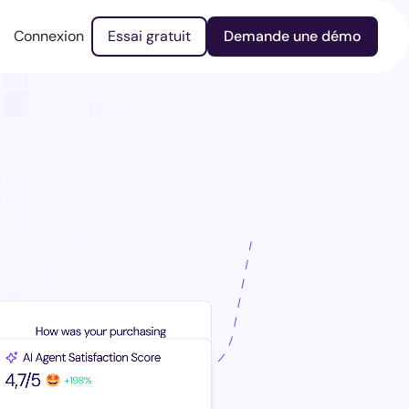
Connexion
Connexion
Essai gratuit
Essai gratuit
Demande une démo
Demande une démo