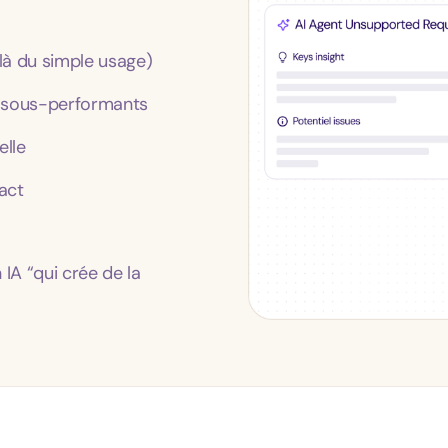
là du simple usage)
s sous-performants
elle
pact
IA “qui crée de la